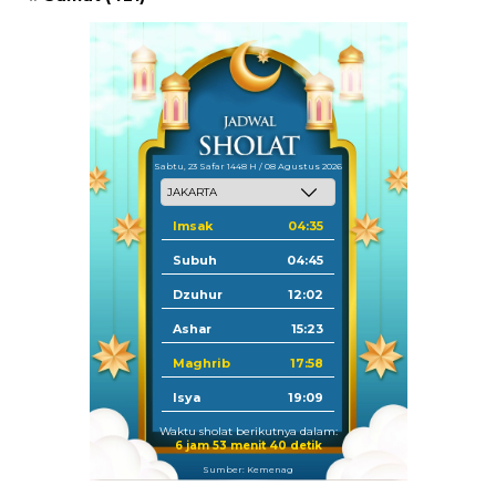
Sabtu, 23 Safar 1448 H / 08 Agustus 2026
Imsak
04:35
Subuh
04:45
Dzuhur
12:02
Ashar
15:23
Maghrib
17:58
Isya
19:09
Waktu sholat berikutnya dalam:
6 jam 53 menit 40 detik
Sumber: Kemenag