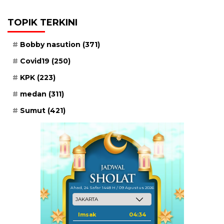
TOPIK TERKINI
Bobby nasution
(371)
Covid19
(250)
KPK
(223)
medan
(311)
Sumut
(421)
Ahad, 24 Safar 1448 H / 09 Agustus 2026
Imsak
04:34