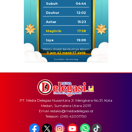
Subuh
04:44
Dzuhur
12:02
Ashar
15:23
Maghrib
17:58
Isya
19:09
Waktu sholat berikutnya dalam:
0 jam 42 menit 57 detik
Sumber: Kemenag
PT. Media Delegasi Nusantara Jl. Mengkara No.31, Kota
Medan, Sumatera Utara 20111
Email redaksi@mediadelegasi.id
Telepon: (061) 42001750