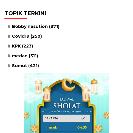
TOPIK TERKINI
Bobby nasution
(371)
Covid19
(250)
KPK
(223)
medan
(311)
Sumut
(421)
Sabtu, 23 Safar 1448 H / 08 Agustus 2026
Imsak
04:35