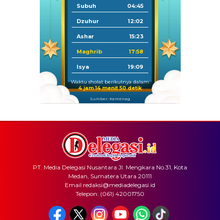
Subuh
04:45
Dzuhur
12:02
Ashar
15:23
Maghrib
17:58
Isya
19:09
Waktu sholat berikutnya dalam:
4 jam 14 menit 50 detik
Sumber: Kemenag
PT. Media Delegasi Nusantara Jl. Mengkara No.31, Kota
Medan, Sumatera Utara 20111
Email redaksi@mediadelegasi.id
Telepon: (061) 42001750