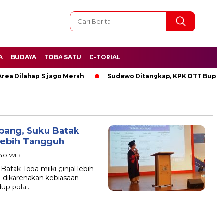
A
BUDAYA
TOBA SATU
D-TORIAL
Dilahap Sijago Merah
Sudewo Ditangkap, KPK OTT Bupati P
upang, Suku Batak
 Lebih Tangguh
8:40 WIB
atak Toba miiki ginjal lebih
u dikarenakan kebiasaan
dup pola…