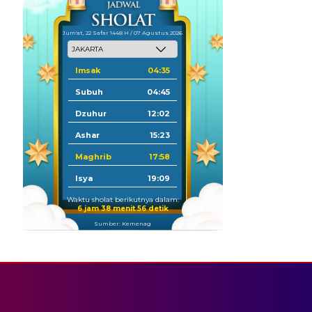
Jum'at, 22 Safar 1448 H / 07 Agustus 2026
Imsak
04:35
Subuh
04:45
Dzuhur
12:02
Ashar
15:23
Maghrib
17:58
Isya
19:09
Waktu sholat berikutnya dalam:
6 jam 38 menit 56 detik
Sumber: Kemenag