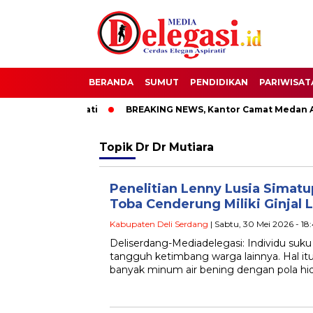
BERANDA
SUMUT
PENDIDIKAN
PARIWISAT
 OTT Bupati Pati
BREAKING NEWS, Kantor Camat Medan Area 
Topik
Dr Dr Mutiara
Penelitian Lenny Lusia Simat
Toba Cenderung Miliki Ginjal
Kabupaten Deli Serdang
| Sabtu, 30 Mei 2026 - 1
Deliserdang-Mediadelegasi: Individu suku B
tangguh ketimbang warga lainnya. Hal it
banyak minum air bening dengan pola hi