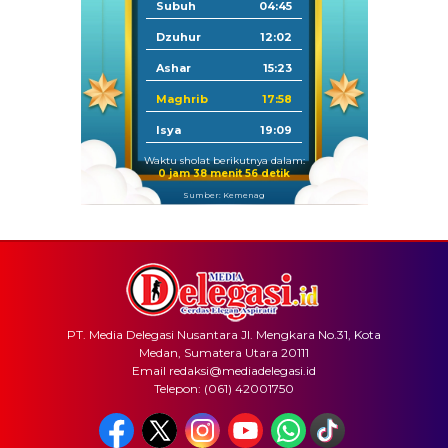
Subuh
04:45
Dzuhur
12:02
Ashar
15:23
Maghrib
17:58
Isya
19:09
Waktu sholat berikutnya dalam:
0 jam 38 menit 56 detik
Sumber: Kemenag
PT. Media Delegasi Nusantara Jl. Mengkara No.31, Kota
Medan, Sumatera Utara 20111
Email redaksi@mediadelegasi.id
Telepon: (061) 42001750