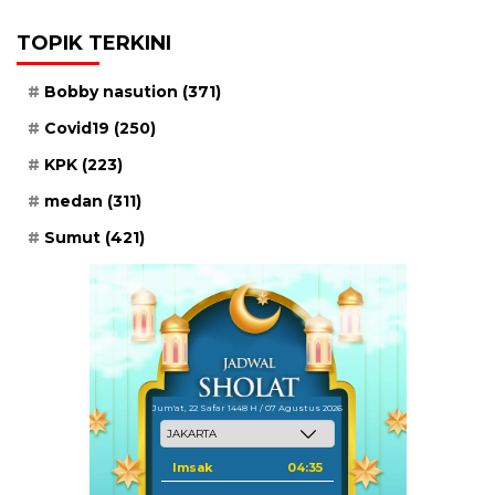
TOPIK TERKINI
Bobby nasution
(371)
Covid19
(250)
KPK
(223)
medan
(311)
Sumut
(421)
Jum'at, 22 Safar 1448 H / 07 Agustus 2026
Imsak
04:35