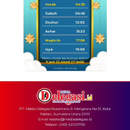
Imsak
04:35
Subuh
04:45
Dzuhur
12:02
Ashar
15:23
Maghrib
17:58
Isya
19:09
Waktu sholat berikutnya dalam:
6 jam 22 menit 27 detik
Sumber: Kemenag
PT. Media Delegasi Nusantara Jl. Mengkara No.31, Kota
Medan, Sumatera Utara 20111
Email redaksi@mediadelegasi.id
Telepon: (061) 42001750