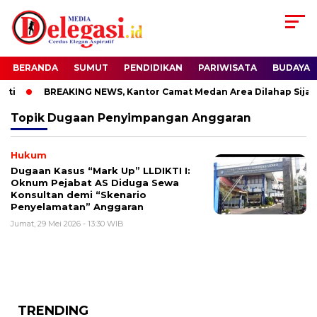
BERANDA
SUMUT
PENDIDIKAN
PARIWISATA
BUDAYA
ti
BREAKING NEWS, Kantor Camat Medan Area Dilahap Sijago
Topik
Dugaan Penyimpangan Anggaran
Hukum
Dugaan Kasus “Mark Up” LLDIKTI I:
Oknum Pejabat AS Diduga Sewa
Konsultan demi “Skenario
Penyelamatan” Anggaran
Jumat, 29 Mei 2026 - 13:30 WIB
TRENDING