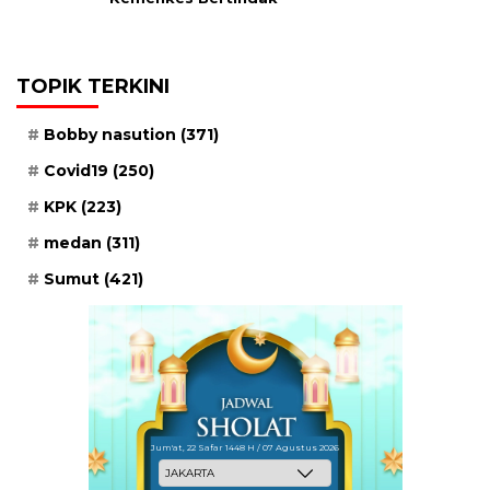
TOPIK TERKINI
Bobby nasution
(371)
Covid19
(250)
KPK
(223)
medan
(311)
Sumut
(421)
Jum'at, 22 Safar 1448 H / 07 Agustus 2026