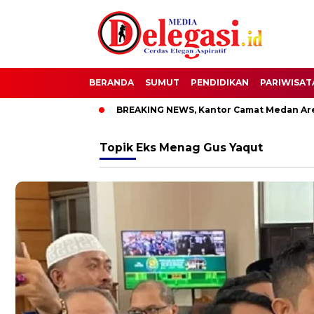
BERANDA
SUMUT
PENDIDIKAN
PARIWISAT
T Bupati Pati
BREAKING NEWS, Kantor Camat Medan Area Dil
Topik
Eks Menag Gus Yaqut