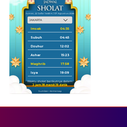
Jum'at, 22 Safar 1448 H / 07 Agustus 2026
Imsak
04:35
Subuh
04:45
Dzuhur
12:02
Ashar
15:23
Maghrib
17:58
Isya
19:09
Waktu sholat berikutnya dalam:
2 jam 18 menit 18 detik
Sumber: Kemenag