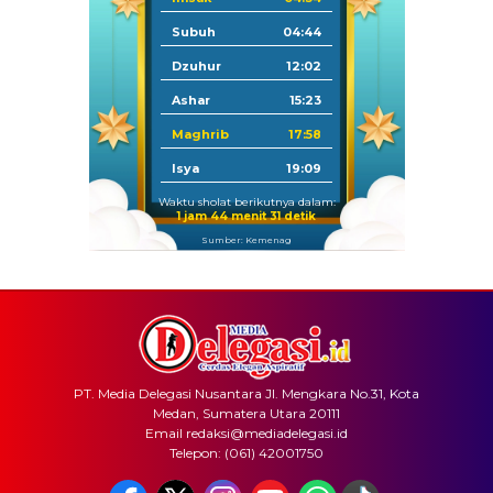
Subuh
04:44
Dzuhur
12:02
Ashar
15:23
Maghrib
17:58
Isya
19:09
Waktu sholat berikutnya dalam:
1 jam 44 menit 30 detik
Sumber: Kemenag
PT. Media Delegasi Nusantara Jl. Mengkara No.31, Kota
Medan, Sumatera Utara 20111
Email redaksi@mediadelegasi.id
Telepon: (061) 42001750