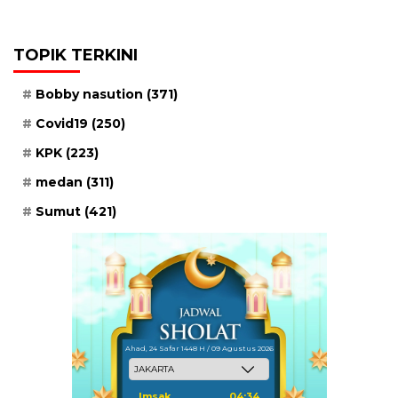
TOPIK TERKINI
Bobby nasution
(371)
Covid19
(250)
KPK
(223)
medan
(311)
Sumut
(421)
Ahad, 24 Safar 1448 H / 09 Agustus 2026
Imsak
04:34