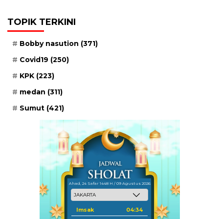
TOPIK TERKINI
Bobby nasution
(371)
Covid19
(250)
KPK
(223)
medan
(311)
Sumut
(421)
Ahad, 24 Safar 1448 H / 09 Agustus 2026
Imsak
04:34