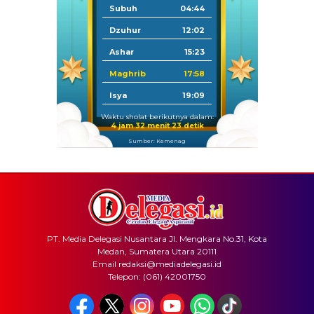
Subuh
04:44
Dzuhur
12:02
Ashar
15:23
Maghrib
17:58
Isya
19:09
Waktu sholat berikutnya dalam:
4 jam 32 menit 23 detik
Sumber: Kemenag
PT. Media Delegasi Nusantara Jl. Mengkara No.31, Kota
Medan, Sumatera Utara 20111
Email redaksi@mediadelegasi.id
Telepon: (061) 42001750