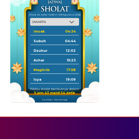
Ahad, 24 Safar 1448 H / 09 Agustus 2026
Imsak
04:34
Subuh
04:44
Dzuhur
12:02
Ashar
15:23
Maghrib
17:58
Isya
19:09
Waktu sholat berikutnya dalam:
5 jam 43 menit 54 detik
Sumber: Kemenag