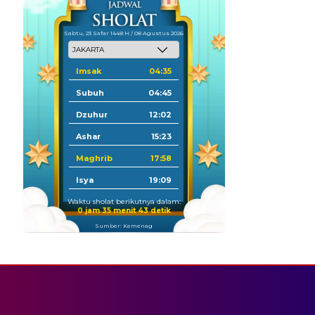
Sabtu, 23 Safar 1448 H / 08 Agustus 2026
Imsak
04:35
Subuh
04:45
Dzuhur
12:02
Ashar
15:23
Maghrib
17:58
Isya
19:09
Waktu sholat berikutnya dalam:
0 jam 35 menit 43 detik
Sumber: Kemenag