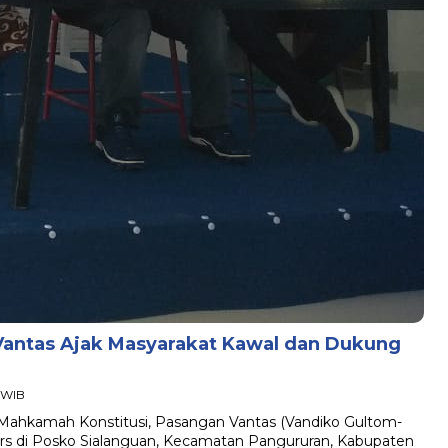
Vantas Ajak Masyarakat Kawal dan Dukung
5 WIB
 Mahkamah Konstitusi, Pasangan Vantas (Vandiko Gultom-
rs di Posko Sialanguan, Kecamatan Pangururan, Kabupaten