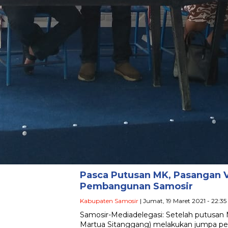
Pasca Putusan MK, Pasangan 
Pembangunan Samosir
Kabupaten Samosir
| Jumat, 19 Maret 2021 - 22:3
Samosir-Mediadelegasi: Setelah putusan
Martua Sitanggang) melakukan jumpa pe