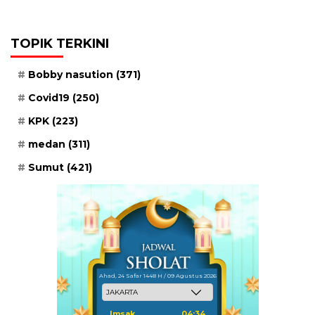
TOPIK TERKINI
Bobby nasution
(371)
Covid19
(250)
KPK
(223)
medan
(311)
Sumut
(421)
Ahad, 24 Safar 1448 H / 09 Agustus 2026
Imsak
04:34