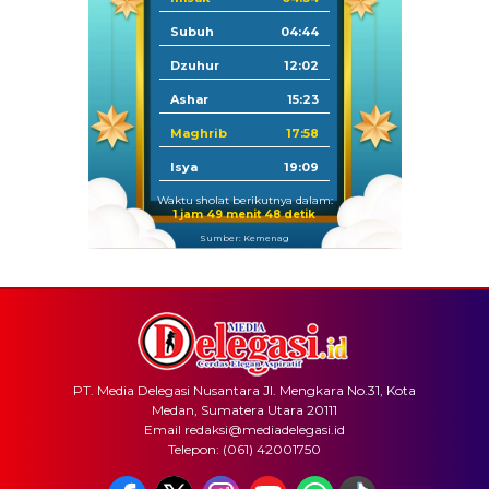
Subuh
04:44
Dzuhur
12:02
Ashar
15:23
Maghrib
17:58
Isya
19:09
Waktu sholat berikutnya dalam:
1 jam 49 menit 48 detik
Sumber: Kemenag
PT. Media Delegasi Nusantara Jl. Mengkara No.31, Kota
Medan, Sumatera Utara 20111
Email redaksi@mediadelegasi.id
Telepon: (061) 42001750