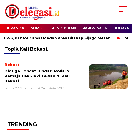
BERANDA
SUMUT
PENDIDIKAN
PARIWISATA
BUDAYA
EWS, Kantor Camat Medan Area Dilahap Sijago Merah
Sude
Topik
Kali Bekasi.
Bekasi
Diduga Loncat Hindari Polisi 7
Remaja Laki-laki Tewas di Kali
Bekasi.
Senin, 23 September 2024 - 14:42 WIB
TRENDING