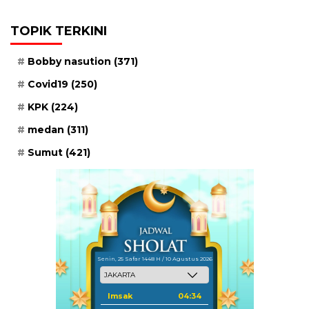
TOPIK TERKINI
Bobby nasution
(371)
Covid19
(250)
KPK
(224)
medan
(311)
Sumut
(421)
Senin, 25 Safar 1448 H / 10 Agustus 2026
Imsak
04:34