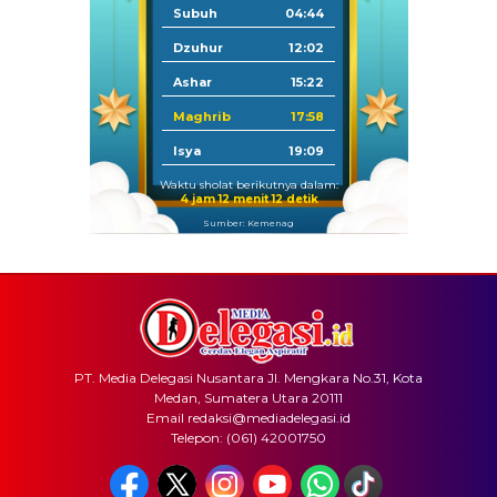
Subuh
04:44
Dzuhur
12:02
Ashar
15:22
Maghrib
17:58
Isya
19:09
Waktu sholat berikutnya dalam:
4 jam 12 menit 11 detik
Sumber: Kemenag
PT. Media Delegasi Nusantara Jl. Mengkara No.31, Kota
Medan, Sumatera Utara 20111
Email redaksi@mediadelegasi.id
Telepon: (061) 42001750