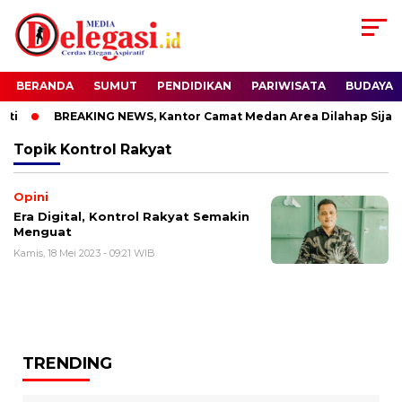
BERANDA
SUMUT
PENDIDIKAN
PARIWISATA
BUDAYA
ti
BREAKING NEWS, Kantor Camat Medan Area Dilahap Sijago
Topik
Kontrol Rakyat
Opini
Era Digital, Kontrol Rakyat Semakin
Menguat
Kamis, 18 Mei 2023 - 09:21 WIB
TRENDING