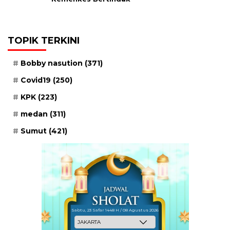
TOPIK TERKINI
Bobby nasution
(371)
Covid19
(250)
KPK
(223)
medan
(311)
Sumut
(421)
Sabtu, 23 Safar 1448 H / 08 Agustus 2026