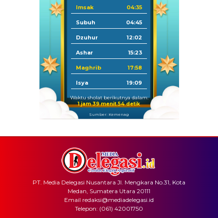
Imsak
04:35
Subuh
04:45
Dzuhur
12:02
Ashar
15:23
Maghrib
17:58
Isya
19:09
Waktu sholat berikutnya dalam:
1 jam 39 menit 54 detik
Sumber: Kemenag
PT. Media Delegasi Nusantara Jl. Mengkara No.31, Kota
Medan, Sumatera Utara 20111
Email redaksi@mediadelegasi.id
Telepon: (061) 42001750