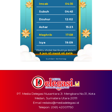
Imsak
04:35
Subuh
04:45
Dzuhur
12:02
Ashar
15:23
Maghrib
17:58
Isya
19:09
Waktu sholat berikutnya dalam:
6 jam 45 menit 46 detik
Sumber: Kemenag
PT. Media Delegasi Nusantara Jl. Mengkara No.31, Kota
Medan, Sumatera Utara 20111
Email redaksi@mediadelegasi.id
Telepon: (061) 42001750