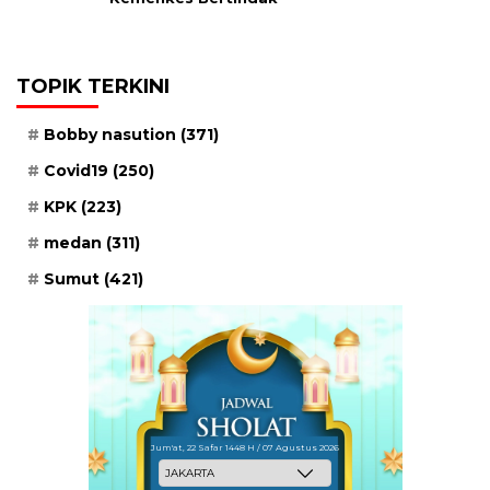
TOPIK TERKINI
Bobby nasution
(371)
Covid19
(250)
KPK
(223)
medan
(311)
Sumut
(421)
Jum'at, 22 Safar 1448 H / 07 Agustus 2026