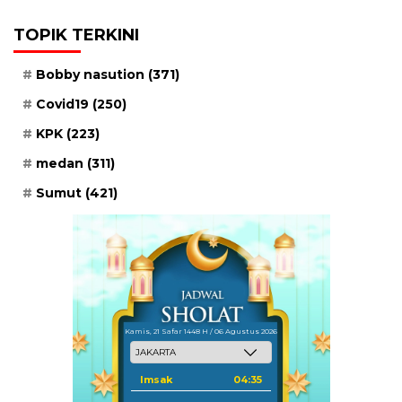
TOPIK TERKINI
Bobby nasution
(371)
Covid19
(250)
KPK
(223)
medan
(311)
Sumut
(421)
Kamis, 21 Safar 1448 H / 06 Agustus 2026
Imsak
04:35