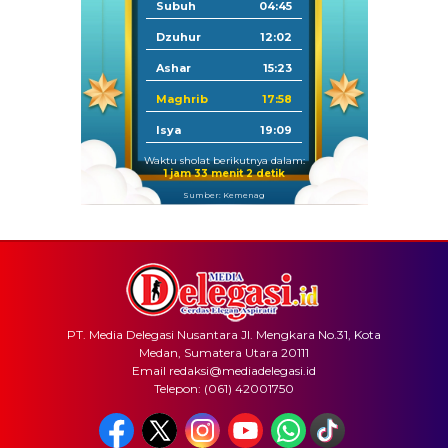
Subuh
04:45
Dzuhur
12:02
Ashar
15:23
Maghrib
17:58
Isya
19:09
Waktu sholat berikutnya dalam:
1 jam 33 menit 2 detik
Sumber: Kemenag
PT. Media Delegasi Nusantara Jl. Mengkara No.31, Kota
Medan, Sumatera Utara 20111
Email redaksi@mediadelegasi.id
Telepon: (061) 42001750