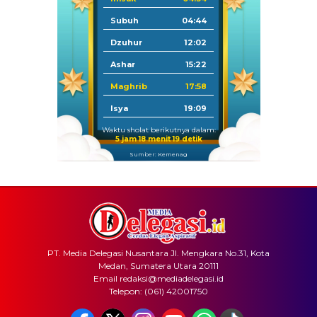
Subuh
04:44
Dzuhur
12:02
Ashar
15:22
Maghrib
17:58
Isya
19:09
Waktu sholat berikutnya dalam:
5 jam 18 menit 19 detik
Sumber: Kemenag
PT. Media Delegasi Nusantara Jl. Mengkara No.31, Kota
Medan, Sumatera Utara 20111
Email redaksi@mediadelegasi.id
Telepon: (061) 42001750