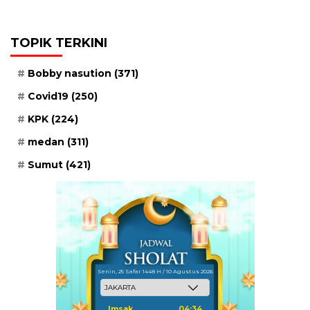
TOPIK TERKINI
Bobby nasution
(371)
Covid19
(250)
KPK
(224)
medan
(311)
Sumut
(421)
Senin, 25 Safar 1448 H / 10 Agustus 2026
Imsak
04:34