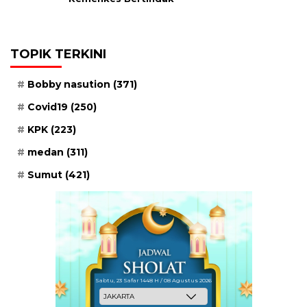
TOPIK TERKINI
Bobby nasution
(371)
Covid19
(250)
KPK
(223)
medan
(311)
Sumut
(421)
Sabtu, 23 Safar 1448 H / 08 Agustus 2026