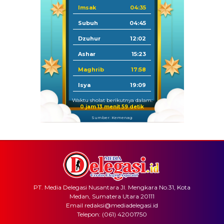
Imsak
04:35
Subuh
04:45
Dzuhur
12:02
Ashar
15:23
Maghrib
17:58
Isya
19:09
Waktu sholat berikutnya dalam:
0 jam 13 menit 59 detik
Sumber: Kemenag
PT. Media Delegasi Nusantara Jl. Mengkara No.31, Kota
Medan, Sumatera Utara 20111
Email redaksi@mediadelegasi.id
Telepon: (061) 42001750