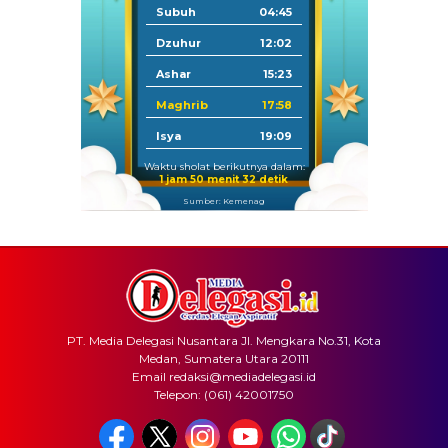
Subuh
04:45
Dzuhur
12:02
Ashar
15:23
Maghrib
17:58
Isya
19:09
Waktu sholat berikutnya dalam:
1 jam 50 menit 32 detik
Sumber: Kemenag
PT. Media Delegasi Nusantara Jl. Mengkara No.31, Kota
Medan, Sumatera Utara 20111
Email redaksi@mediadelegasi.id
Telepon: (061) 42001750