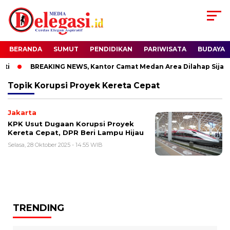
BERANDA
SUMUT
PENDIDIKAN
PARIWISATA
BUDAYA
ti
BREAKING NEWS, Kantor Camat Medan Area Dilahap Sijago
Topik
Korupsi Proyek Kereta Cepat
Jakarta
KPK Usut Dugaan Korupsi Proyek
Kereta Cepat, DPR Beri Lampu Hijau
Selasa, 28 Oktober 2025 - 14:55 WIB
TRENDING