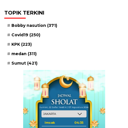
TOPIK TERKINI
Bobby nasution
(371)
Covid19
(250)
KPK
(223)
medan
(311)
Sumut
(421)
Jum'at, 22 Safar 1448 H / 07 Agustus 2026
Imsak
04:35