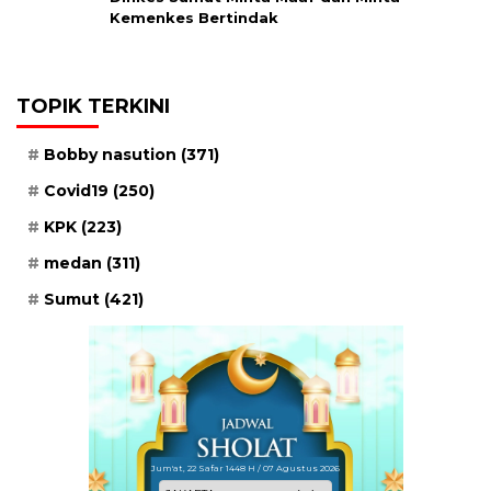
Kemenkes Bertindak
TOPIK TERKINI
Bobby nasution
(371)
Covid19
(250)
KPK
(223)
medan
(311)
Sumut
(421)
Jum'at, 22 Safar 1448 H / 07 Agustus 2026