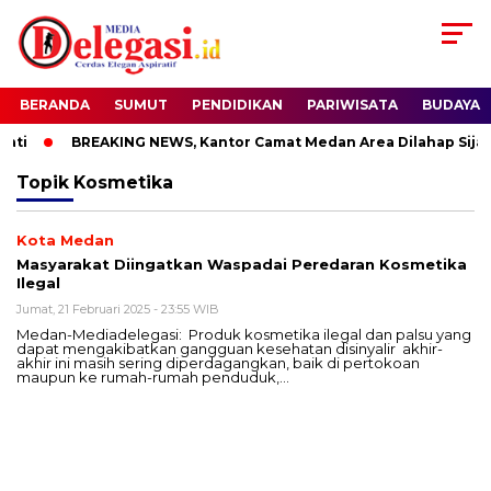
BERANDA
SUMUT
PENDIDIKAN
PARIWISATA
BUDAYA
ti
BREAKING NEWS, Kantor Camat Medan Area Dilahap Sijag
Topik
Kosmetika
Kota Medan
Masyarakat Diingatkan Waspadai Peredaran Kosmetika
Ilegal
Jumat, 21 Februari 2025 - 23:55 WIB
Medan-Mediadelegasi: Produk kosmetika ilegal dan palsu yang
dapat mengakibatkan gangguan kesehatan disinyalir akhir-
akhir ini masih sering diperdagangkan, baik di pertokoan
maupun ke rumah-rumah penduduk,…