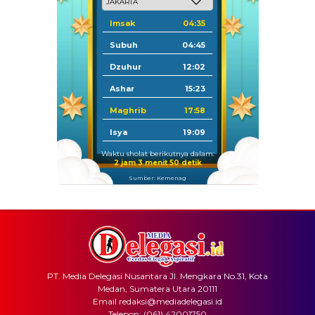
Imsak
04:35
Subuh
04:45
Dzuhur
12:02
Ashar
15:23
Maghrib
17:58
Isya
19:09
Waktu sholat berikutnya dalam:
2 jam 3 menit 50 detik
Sumber: Kemenag
PT. Media Delegasi Nusantara Jl. Mengkara No.31, Kota
Medan, Sumatera Utara 20111
Email redaksi@mediadelegasi.id
Telepon: (061) 42001750