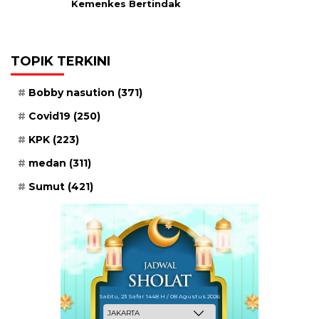
Kemenkes Bertindak
TOPIK TERKINI
Bobby nasution
(371)
Covid19
(250)
KPK
(223)
medan
(311)
Sumut
(421)
Sabtu, 23 Safar 1448 H / 08 Agustus 2026