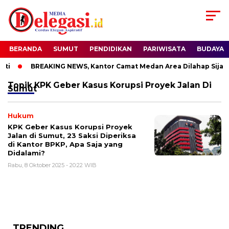
BERANDA
SUMUT
PENDIDIKAN
PARIWISATA
BUDAYA
ti
BREAKING NEWS, Kantor Camat Medan Area Dilahap Sijago
Topik
KPK Geber Kasus Korupsi Proyek Jalan Di
Sumut
Hukum
KPK Geber Kasus Korupsi Proyek
Jalan di Sumut, 23 Saksi Diperiksa
di Kantor BPKP, Apa Saja yang
Didalami?
Rabu, 8 Oktober 2025 - 20:22 WIB
TRENDING