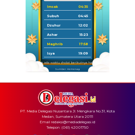
Imsak
04:35
Subuh
04:45
Dzuhur
12:02
Ashar
15:23
Maghrib
17:58
Isya
19:09
Tidak ada waktu sholat berikutnya hari ini.
Sumber: Kemenag
PT. Media Delegasi Nusantara Jl. Mengkara No.31, Kota
Medan, Sumatera Utara 20111
Email redaksi@mediadelegasi.id
Telepon: (061) 42001750