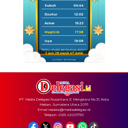
Subuh
04:44
Dzuhur
12:02
Ashar
15:23
Maghrib
17:58
Isya
19:09
Waktu sholat berikutnya dalam:
2 jam 28 menit 47 detik
Sumber: Kemenag
PT. Media Delegasi Nusantara Jl. Mengkara No.31, Kota
Medan, Sumatera Utara 20111
Email redaksi@mediadelegasi.id
Telepon: (061) 42001750