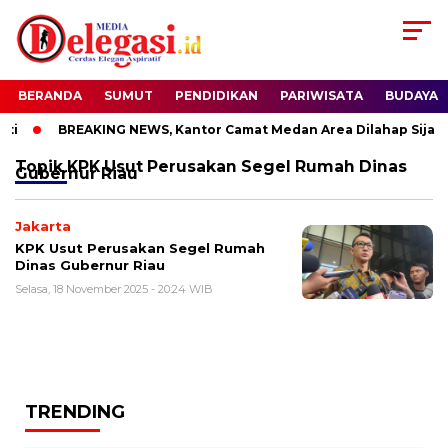
BERANDA
SUMUT
PENDIDIKAN
PARIWISATA
BUDAYA
i
BREAKING NEWS, Kantor Camat Medan Area Dilahap Sijago
Topik
KPK Usut Perusakan Segel Rumah Dinas
Gubernur Riau
Jakarta
KPK Usut Perusakan Segel Rumah
Dinas Gubernur Riau
Selasa, 18 November 2025 - 20:24 WIB
TRENDING