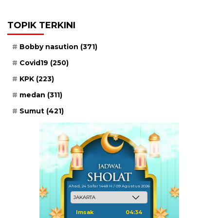
TOPIK TERKINI
Bobby nasution
(371)
Covid19
(250)
KPK
(223)
medan
(311)
Sumut
(421)
Ahad, 24 Safar 1448 H / 09 Agustus 2026
Imsak
04:34