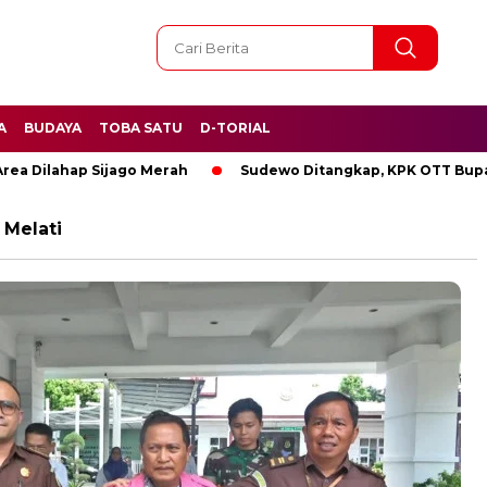
A
BUDAYA
TOBA SATU
D-TORIAL
Dilahap Sijago Merah
Sudewo Ditangkap, KPK OTT Bupati Pa
 Melati