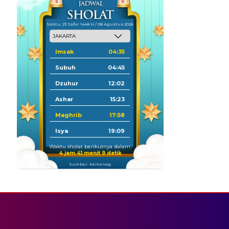
Sabtu, 23 Safar 1448 H / 08 Agustus 2026
Imsak
04:35
Subuh
04:45
Dzuhur
12:02
Ashar
15:23
Maghrib
17:58
Isya
19:09
Waktu sholat berikutnya dalam:
4 jam 41 menit 8 detik
Sumber: Kemenag