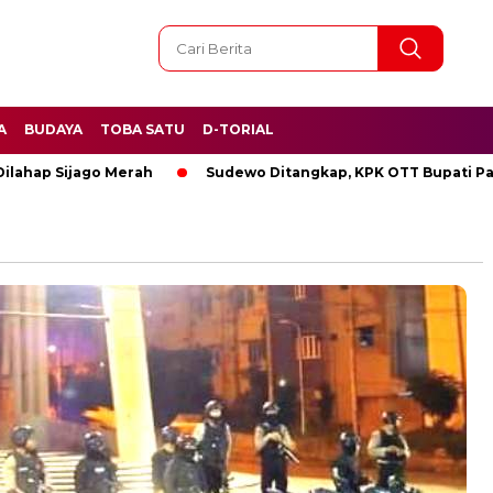
A
BUDAYA
TOBA SATU
D-TORIAL
p Sijago Merah
Sudewo Ditangkap, KPK OTT Bupati Pati