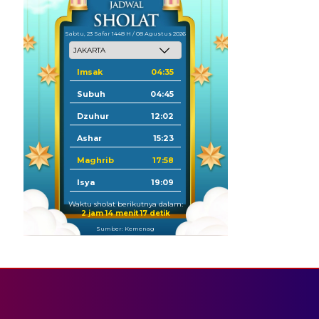
Sabtu, 23 Safar 1448 H / 08 Agustus 2026
Imsak
04:35
Subuh
04:45
Dzuhur
12:02
Ashar
15:23
Maghrib
17:58
Isya
19:09
Waktu sholat berikutnya dalam:
2 jam 14 menit 16 detik
Sumber: Kemenag