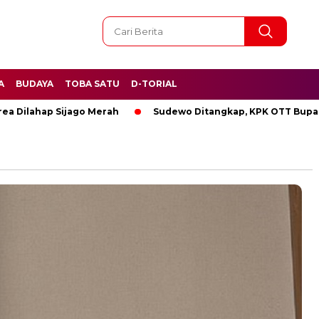
A
BUDAYA
TOBA SATU
D-TORIAL
ahap Sijago Merah
Sudewo Ditangkap, KPK OTT Bupati Pati