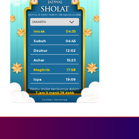
Kamis, 21 Safar 1448 H / 06 Agustus 2026
Imsak
04:35
Subuh
04:45
Dzuhur
12:02
Ashar
15:23
Maghrib
17:58
Isya
19:09
Waktu sholat berikutnya dalam:
7 jam 9 menit 38 detik
Sumber: Kemenag