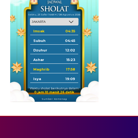
Sabtu, 23 Safar 1448 H / 08 Agustus 2026
Imsak
04:35
Subuh
04:45
Dzuhur
12:02
Ashar
15:23
Maghrib
17:58
Isya
19:09
Waktu sholat berikutnya dalam:
0 jam 10 menit 26 detik
Sumber: Kemenag