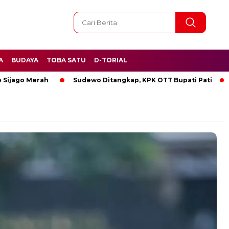
A
BUDAYA
TOBA SATU
D-TORIAL
go Merah
Sudewo Ditangkap, KPK OTT Bupati Pati
BREA