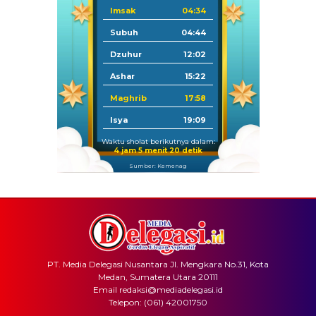
Imsak
04:34
Subuh
04:44
Dzuhur
12:02
Ashar
15:22
Maghrib
17:58
Isya
19:09
Waktu sholat berikutnya dalam:
4 jam 5 menit 20 detik
Sumber: Kemenag
PT. Media Delegasi Nusantara Jl. Mengkara No.31, Kota
Medan, Sumatera Utara 20111
Email redaksi@mediadelegasi.id
Telepon: (061) 42001750