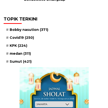
TOPIK TERKINI
Bobby nasution
(371)
Covid19
(250)
KPK
(224)
medan
(311)
Sumut
(421)
Senin, 25 Safar 1448 H / 10 Agustus 2026