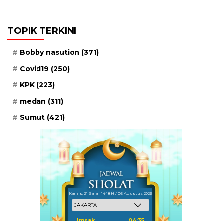
TOPIK TERKINI
Bobby nasution
(371)
Covid19
(250)
KPK
(223)
medan
(311)
Sumut
(421)
Kamis, 21 Safar 1448 H / 06 Agustus 2026
Imsak
04:35