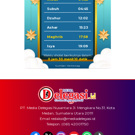
Subuh
04:45
Dzuhur
12:02
Ashar
15:23
Maghrib
17:58
Isya
19:09
Waktu sholat berikutnya dalam:
0 jam 30 menit 10 detik
Sumber: Kemenag
PT. Media Delegasi Nusantara Jl. Mengkara No.31, Kota
Medan, Sumatera Utara 20111
Email redaksi@mediadelegasi.id
Telepon: (061) 42001750