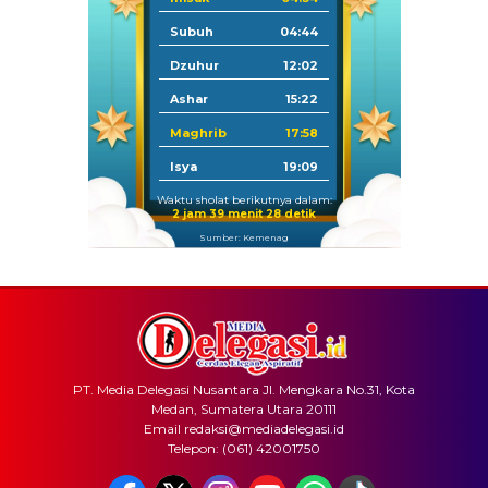
Subuh
04:44
Dzuhur
12:02
Ashar
15:22
Maghrib
17:58
Isya
19:09
Waktu sholat berikutnya dalam:
2 jam 39 menit 28 detik
Sumber: Kemenag
PT. Media Delegasi Nusantara Jl. Mengkara No.31, Kota
Medan, Sumatera Utara 20111
Email redaksi@mediadelegasi.id
Telepon: (061) 42001750