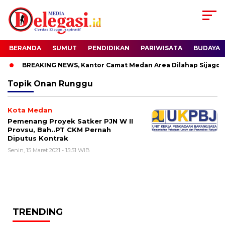
BERANDA
SUMUT
PENDIDIKAN
PARIWISATA
BUDAYA
BREAKING NEWS, Kantor Camat Medan Area Dilahap Sijago M
Topik
Onan Runggu
Kota Medan
Pemenang Proyek Satker PJN W II
Provsu, Bah..PT CKM Pernah
Diputus Kontrak
Senin, 15 Maret 2021 - 15:51 WIB
TRENDING