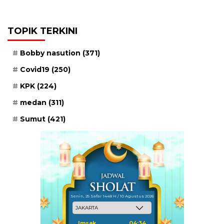
TOPIK TERKINI
Bobby nasution
(371)
Covid19
(250)
KPK
(224)
medan
(311)
Sumut
(421)
Senin, 25 Safar 1448 H / 10 Agustus 2026
Imsak
04:34