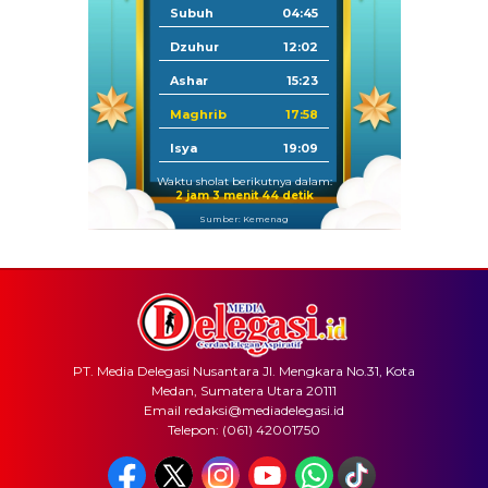
Subuh
04:45
Dzuhur
12:02
Ashar
15:23
Maghrib
17:58
Isya
19:09
Waktu sholat berikutnya dalam:
2 jam 3 menit 44 detik
Sumber: Kemenag
PT. Media Delegasi Nusantara Jl. Mengkara No.31, Kota
Medan, Sumatera Utara 20111
Email redaksi@mediadelegasi.id
Telepon: (061) 42001750