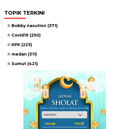
TOPIK TERKINI
Bobby nasution
(371)
Covid19
(250)
KPK
(223)
medan
(311)
Sumut
(421)
Sabtu, 23 Safar 1448 H / 08 Agustus 2026
Imsak
04:35