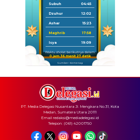
Subuh
04:45
Dzuhur
12:02
Ashar
15:23
Maghrib
17:58
Isya
19:09
Waktu sholat berikutnya dalam:
0 jam 36 menit 26 detik
Sumber: Kemenag
PT. Media Delegasi Nusantara Jl. Mengkara No.31, Kota
Medan, Sumatera Utara 20111
Email redaksi@mediadelegasi.id
Telepon: (061) 42001750