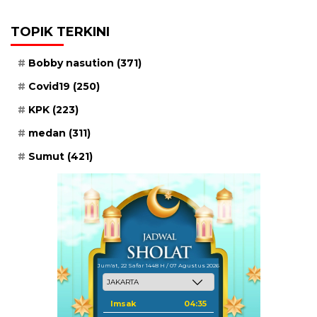
TOPIK TERKINI
Bobby nasution
(371)
Covid19
(250)
KPK
(223)
medan
(311)
Sumut
(421)
Jum'at, 22 Safar 1448 H / 07 Agustus 2026
Imsak
04:35