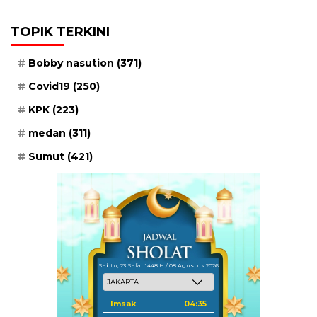
TOPIK TERKINI
Bobby nasution
(371)
Covid19
(250)
KPK
(223)
medan
(311)
Sumut
(421)
Sabtu, 23 Safar 1448 H / 08 Agustus 2026
Imsak
04:35