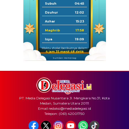
Subuh
04:45
Dzuhur
12:02
Ashar
15:23
Maghrib
17:58
Isya
19:09
Waktu sholat berikutnya dalam:
4 jam 35 menit 48 detik
Sumber: Kemenag
PT. Media Delegasi Nusantara Jl. Mengkara No.31, Kota
Medan, Sumatera Utara 20111
Email redaksi@mediadelegasi.id
Telepon: (061) 42001750