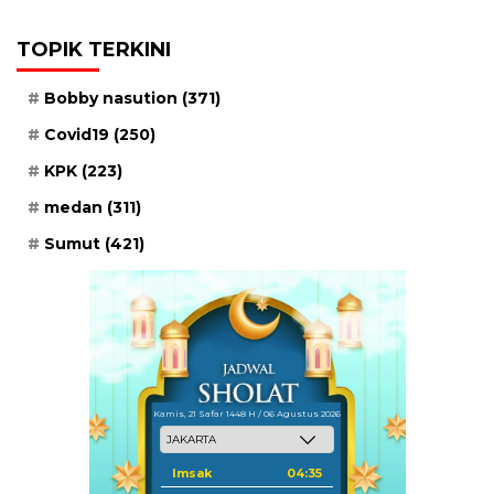
TOPIK TERKINI
Bobby nasution
(371)
Covid19
(250)
KPK
(223)
medan
(311)
Sumut
(421)
Kamis, 21 Safar 1448 H / 06 Agustus 2026
Imsak
04:35