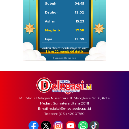
Subuh
04:45
Dzuhur
12:02
Ashar
15:23
Maghrib
17:58
Isya
19:09
Waktu sholat berikutnya dalam:
1 jam 22 menit 46 detik
Sumber: Kemenag
PT. Media Delegasi Nusantara Jl. Mengkara No.31, Kota
Medan, Sumatera Utara 20111
Email redaksi@mediadelegasi.id
Telepon: (061) 42001750