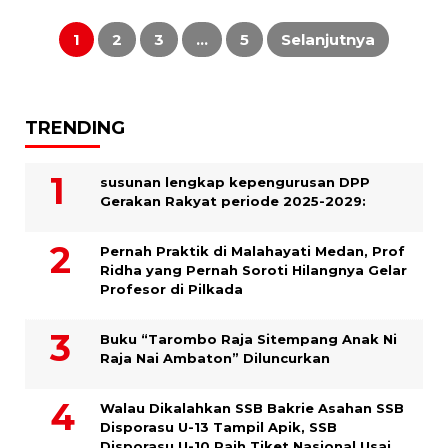
Paginasi
pos
1
2
3
…
5
Selanjutnya
TRENDING
susunan lengkap kepengurusan DPP
Gerakan Rakyat periode 2025-2029:
Pernah Praktik di Malahayati Medan, Prof
Ridha yang Pernah Soroti Hilangnya Gelar
Profesor di Pilkada
Buku “Tarombo Raja Sitempang Anak Ni
Raja Nai Ambaton” Diluncurkan
Walau Dikalahkan SSB Bakrie Asahan SSB
Disporasu U-13 Tampil Apik, SSB
Disporasu U-10 Raih Tiket Nasional Usai