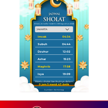
Ahad, 24 Safar 1448 H / 09 Agustus 2026
Imsak
04:34
Subuh
04:44
Dzuhur
12:02
Ashar
15:23
Maghrib
17:58
Isya
19:09
Waktu sholat berikutnya dalam:
0 jam 5 menit 42 detik
Sumber: Kemenag