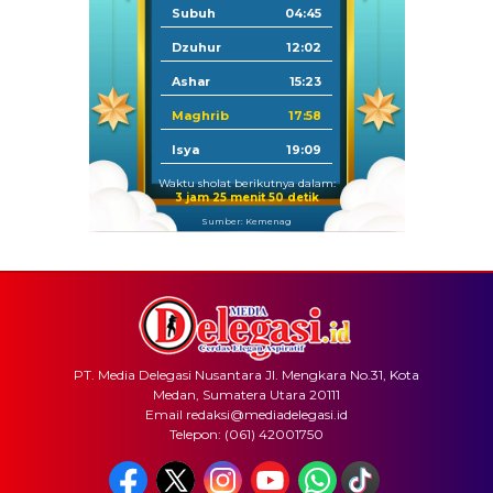
Subuh
04:45
Dzuhur
12:02
Ashar
15:23
Maghrib
17:58
Isya
19:09
Waktu sholat berikutnya dalam:
3 jam 25 menit 50 detik
Sumber: Kemenag
PT. Media Delegasi Nusantara Jl. Mengkara No.31, Kota
Medan, Sumatera Utara 20111
Email redaksi@mediadelegasi.id
Telepon: (061) 42001750