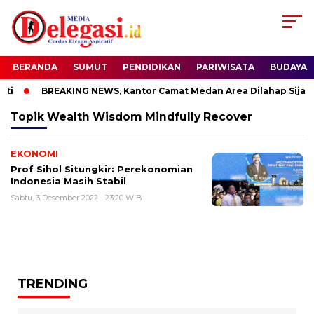
BERANDA
SUMUT
PENDIDIKAN
PARIWISATA
BUDAYA
i
BREAKING NEWS, Kantor Camat Medan Area Dilahap Sijago
Topik
Wealth Wisdom Mindfully Recover
EKONOMI
Prof Sihol Situngkir: Perekonomian
Indonesia Masih Stabil
Sabtu, 3 Desember 2022 - 23:20 WIB
TRENDING