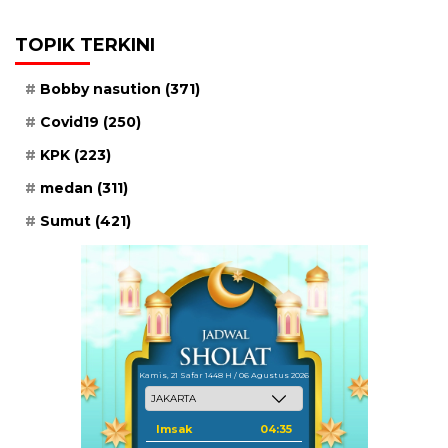
TOPIK TERKINI
Bobby nasution
(371)
Covid19
(250)
KPK
(223)
medan
(311)
Sumut
(421)
Kamis, 21 Safar 1448 H / 06 Agustus 2026
Imsak
04:35