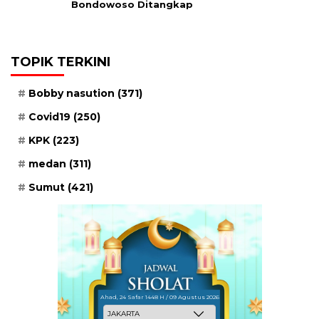
Bondowoso Ditangkap
TOPIK TERKINI
Bobby nasution
(371)
Covid19
(250)
KPK
(223)
medan
(311)
Sumut
(421)
Ahad, 24 Safar 1448 H / 09 Agustus 2026