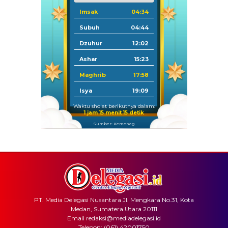
Imsak
04:34
Subuh
04:44
Dzuhur
12:02
Ashar
15:23
Maghrib
17:58
Isya
19:09
Waktu sholat berikutnya dalam:
1 jam 15 menit 15 detik
Sumber: Kemenag
PT. Media Delegasi Nusantara Jl. Mengkara No.31, Kota
Medan, Sumatera Utara 20111
Email redaksi@mediadelegasi.id
Telepon: (061) 42001750