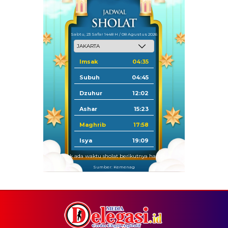
Sabtu, 23 Safar 1448 H / 08 Agustus 2026
Imsak
04:35
Subuh
04:45
Dzuhur
12:02
Ashar
15:23
Maghrib
17:58
Isya
19:09
Tidak ada waktu sholat berikutnya hari ini.
Sumber: Kemenag