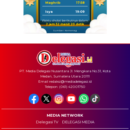
Maghrib
17:58
Isya
19:09
Waktu sholat berikutnya dalam:
2 jam 52 menit 20 detik
Sumber: Kemenag
PT. Media Delegasi Nusantara Jl. Mengkara No.31, Kota
Medan, Sumatera Utara 20111
Email redaksi@mediadelegasi.id
Telepon: (061) 42001750
MEDIA NETWORK
Delegasi TV
DELEGASI MEDIA