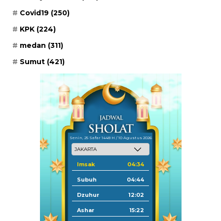
Covid19
(250)
KPK
(224)
medan
(311)
Sumut
(421)
Senin, 25 Safar 1448 H / 10 Agustus 2026
Imsak
04:34
Subuh
04:44
Dzuhur
12:02
Ashar
15:22