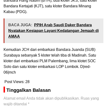
Bandara Hang Nadim (BTH), dua kloter JKS, satu kloter
Bandara Kertajati (KJT), satu kloter Bandara Minang
Kabau (PDG).
BACA JUGA:
PPIH Arab Saudi Daker Bandara
Nyatakan Kesiapan Layani Kedatangan Jemaah di
AMAA
Kemudian JCH dari embarkasi Bandara Juanda (SUB)
Surabaya sebanyak 5 kloter telah tiba di Madinah. Satu
kloter dari embarkasi PLM Palembang, lima klotet SOC
Solo dan satu kloter embarkasi LOP Lombok. D|red-
06|mch
Post Views:
28
Tinggalkan Balasan
Alamat email Anda tidak akan dipublikasikan.
Ruas yang
wajib ditandai
*