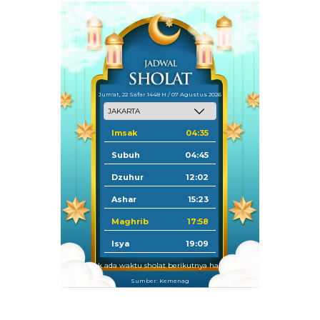
Jum'at, 22 Safar 1448 H / 07 Agustus 2026
Imsak
04:35
Subuh
04:45
Dzuhur
12:02
Ashar
15:23
Maghrib
17:58
Isya
19:09
Tidak ada waktu sholat berikutnya hari ini.
Sumber: Kemenag