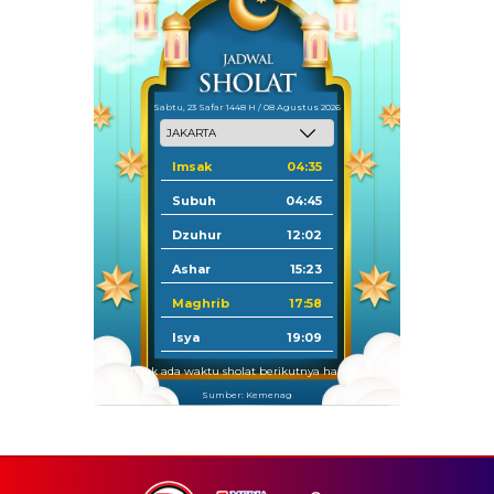
Sabtu, 23 Safar 1448 H / 08 Agustus 2026
Imsak
04:35
Subuh
04:45
Dzuhur
12:02
Ashar
15:23
Maghrib
17:58
Isya
19:09
Tidak ada waktu sholat berikutnya hari ini.
Sumber: Kemenag