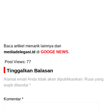
Baca artikel menarik lainnya dari
mediadelegasi.id
di
GOOGE NEWS
.
Post Views:
77
Tinggalkan Balasan
Alamat email Anda tidak akan dipublikasikan.
Ruas yang
wajib ditandai
*
Komentar
*