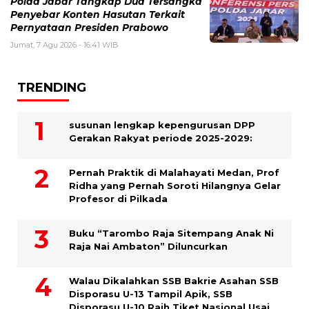
Polda Jabar Tangkap Dua Tersangka
Penyebar Konten Hasutan Terkait
Pernyataan Presiden Prabowo
Jumat, 7 Agu 2026 - 16:41 WIB
TRENDING
susunan lengkap kepengurusan DPP
Gerakan Rakyat periode 2025-2029:
Pernah Praktik di Malahayati Medan, Prof
Ridha yang Pernah Soroti Hilangnya Gelar
Profesor di Pilkada
Buku “Tarombo Raja Sitempang Anak Ni
Raja Nai Ambaton” Diluncurkan
Walau Dikalahkan SSB Bakrie Asahan SSB
Disporasu U-13 Tampil Apik, SSB
Disporasu U-10 Raih Tiket Nasional Usai