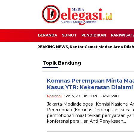
BERANDA
SUMUT
PENDIDIKAN
PARIWISAT
BREAKING NEWS, Kantor Camat Medan Area Dilahap Sijago Mer
Topik
Bandung
Komnas Perempuan Minta Maaf
Kasus YTR: Kekerasan Dialami
Nasional
| Senin, 29 Juni 2026 - 14:50 WIB
Jakarta-Mediadelegasi: Komisi Nasional A
Perempuan (Komnas Perempuan) secara
permohonan maaf terkait pernyataan ya
konferensi pers Hari Anti Penyiksaan…