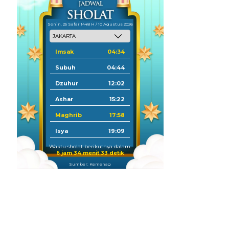
Senin, 25 Safar 1448 H / 10 Agustus 2026
Imsak
04:34
Subuh
04:44
Dzuhur
12:02
Ashar
15:22
Maghrib
17:58
Isya
19:09
Waktu sholat berikutnya dalam:
6 jam 34 menit 31 detik
Sumber: Kemenag