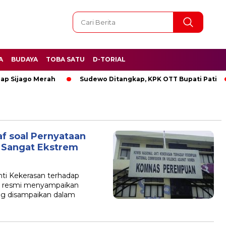
A
BUDAYA
TOBA SATU
D-TORIAL
ah
Sudewo Ditangkap, KPK OTT Bupati Pati
BREAKING N
 soal Pernyataan
 Sangat Ekstrem
nti Kekerasan terhadap
 resmi menyampaikan
ng disampaikan dalam