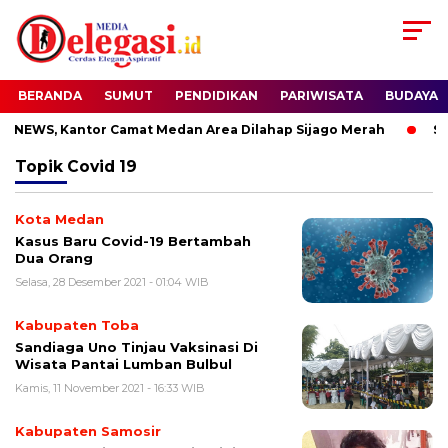
BERANDA
SUMUT
PENDIDIKAN
PARIWISATA
BUDAYA
NEWS, Kantor Camat Medan Area Dilahap Sijago Merah
Sude
Topik
Covid 19
Kota Medan
Kasus Baru Covid-19 Bertambah
Dua Orang
Selasa, 28 Desember 2021 - 01:04 WIB
Kabupaten Toba
Sandiaga Uno Tinjau Vaksinasi Di
Wisata Pantai Lumban Bulbul
Kamis, 11 November 2021 - 16:33 WIB
Kabupaten Samosir