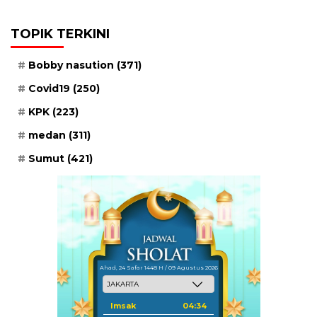
TOPIK TERKINI
Bobby nasution
(371)
Covid19
(250)
KPK
(223)
medan
(311)
Sumut
(421)
Ahad, 24 Safar 1448 H / 09 Agustus 2026
Imsak
04:34