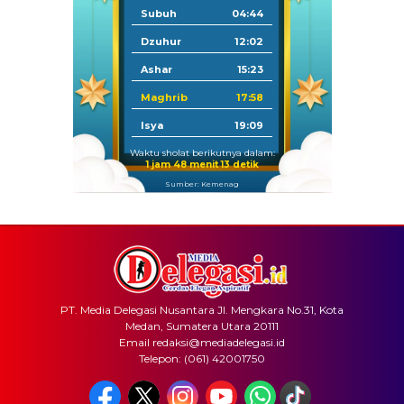
Subuh
04:44
Dzuhur
12:02
Ashar
15:23
Maghrib
17:58
Isya
19:09
Waktu sholat berikutnya dalam:
1 jam 48 menit 13 detik
Sumber: Kemenag
PT. Media Delegasi Nusantara Jl. Mengkara No.31, Kota
Medan, Sumatera Utara 20111
Email redaksi@mediadelegasi.id
Telepon: (061) 42001750