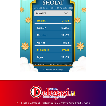
Jum'at, 22 Safar 1448 H / 07 Agustus 2026
Imsak
04:35
Subuh
04:45
Dzuhur
12:02
Ashar
15:23
Maghrib
17:58
Isya
19:09
Tidak ada waktu sholat berikutnya hari ini.
Sumber: Kemenag
PT. Media Delegasi Nusantara Jl. Mengkara No.31, Kota