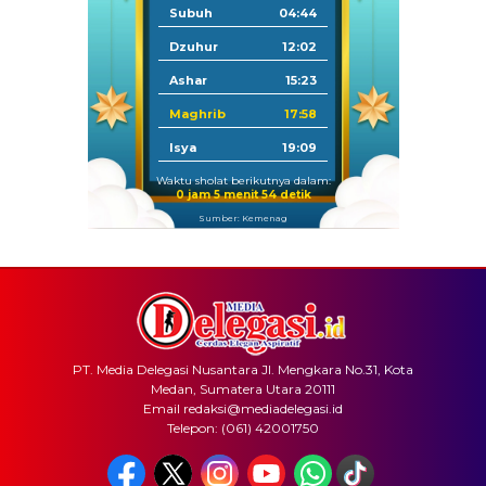
Subuh
04:44
Dzuhur
12:02
Ashar
15:23
Maghrib
17:58
Isya
19:09
Waktu sholat berikutnya dalam:
0 jam 5 menit 54 detik
Sumber: Kemenag
PT. Media Delegasi Nusantara Jl. Mengkara No.31, Kota
Medan, Sumatera Utara 20111
Email redaksi@mediadelegasi.id
Telepon: (061) 42001750