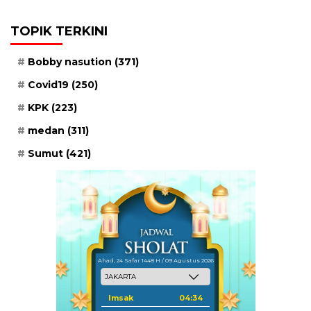
TOPIK TERKINI
Bobby nasution
(371)
Covid19
(250)
KPK
(223)
medan
(311)
Sumut
(421)
Ahad, 24 Safar 1448 H / 09 Agustus 2026
Imsak
04:34