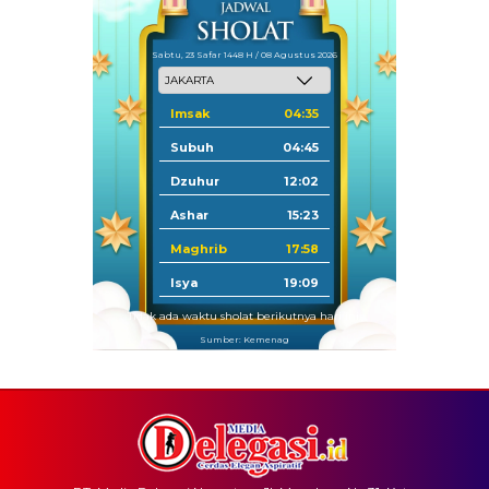
Sabtu, 23 Safar 1448 H / 08 Agustus 2026
Imsak
04:35
Subuh
04:45
Dzuhur
12:02
Ashar
15:23
Maghrib
17:58
Isya
19:09
Tidak ada waktu sholat berikutnya hari ini.
Sumber: Kemenag