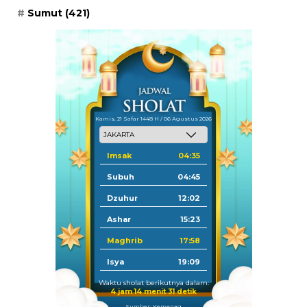
Sumut
(421)
Kamis, 21 Safar 1448 H / 06 Agustus 2026
Imsak
04:35
Subuh
04:45
Dzuhur
12:02
Ashar
15:23
Maghrib
17:58
Isya
19:09
Waktu sholat berikutnya dalam:
4 jam 14 menit 31 detik
Sumber: Kemenag