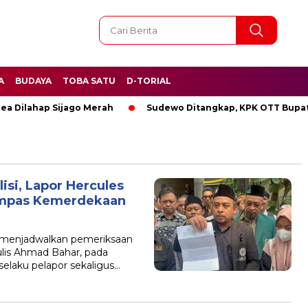
A
BUDAYA
TOBA SATU
D-TORIAL
hap Sijago Merah
Sudewo Ditangkap, KPK OTT Bupati Pati
lisi, Lapor Hercules
ampas Kemerdekaan
a menjadwalkan pemeriksaan
nulis Ahmad Bahar, pada
 selaku pelapor sekaligus…