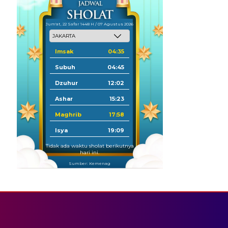
Jum'at, 22 Safar 1448 H / 07 Agustus 2026
Imsak
04:35
Subuh
04:45
Dzuhur
12:02
Ashar
15:23
Maghrib
17:58
Isya
19:09
Tidak ada waktu sholat berikutnya
hari ini.
Sumber: Kemenag