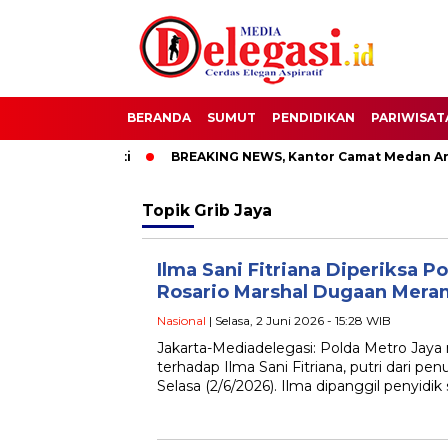
BERANDA
SUMUT
PENDIDIKAN
PARIWISAT
 Bupati Pati
BREAKING NEWS, Kantor Camat Medan Area Dila
Topik
Grib Jaya
Ilma Sani Fitriana Diperiksa Po
Rosario Marshal Dugaan Mer
Nasional
| Selasa, 2 Juni 2026 - 15:28 WIB
Jakarta-Mediadelegasi: Polda Metro Jay
terhadap Ilma Sani Fitriana, putri dari pe
Selasa (2/6/2026). Ilma dipanggil penyidik