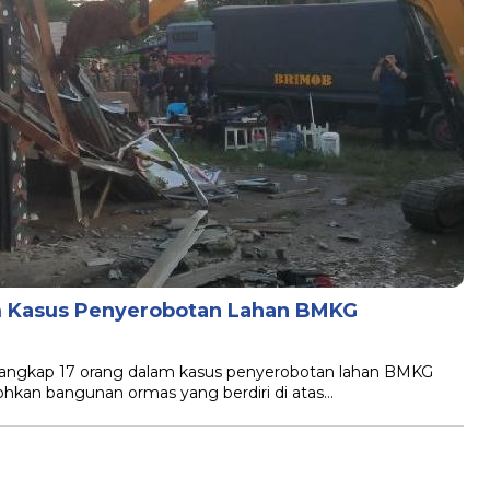
am Kasus Penyerobotan Lahan BMKG
angkap 17 orang dalam kasus penyerobotan lahan BMKG
ohkan bangunan ormas yang berdiri di atas…