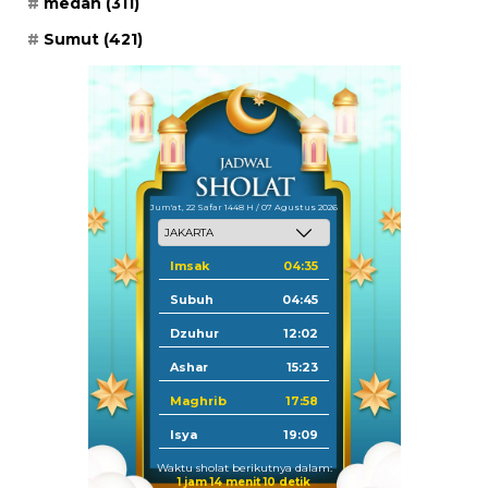
medan
(311)
Sumut
(421)
Jum'at, 22 Safar 1448 H / 07 Agustus 2026
Imsak
04:35
Subuh
04:45
Dzuhur
12:02
Ashar
15:23
Maghrib
17:58
Isya
19:09
Waktu sholat berikutnya dalam:
1 jam 14 menit 10 detik