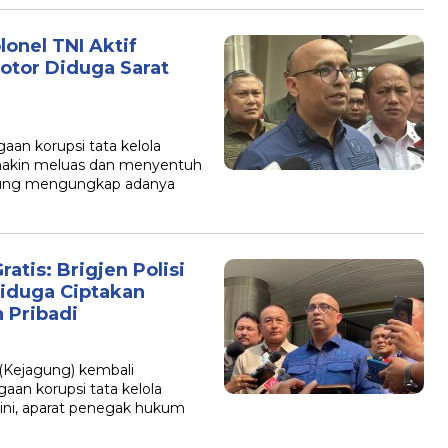
onel TNI Aktif
otor Diduga Sarat
aan korupsi tata kelola
makin meluas dan menyentuh
 Agung mengungkap adanya
atis: Brigjen Polisi
Diduga Ciptakan
 Pribadi
(Kejagung) kembali
an korupsi tata kelola
 ini, aparat penegak hukum