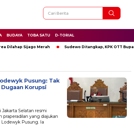
A
BUDAYA
TOBA SATU
D-TORIAL
ilahap Sijago Merah
Sudewo Ditangkap, KPK OTT Bupati Pa
 Lodewyk Pusung: Tak
 Dugaan Korupsi
 Jakarta Selatan resmi
praperadilan yang diajukan
, Lodewyk Pusung. Ia