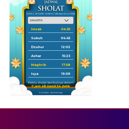
Sabtu, 23 Safar 1448 H / 08 Agustus 2026
Imsak
04:35
Subuh
04:45
Dzuhur
12:02
Ashar
15:23
Maghrib
17:58
Isya
19:09
Waktu sholat berikutnya dalam:
0 jam 48 menit 54 detik
Sumber: Kemenag