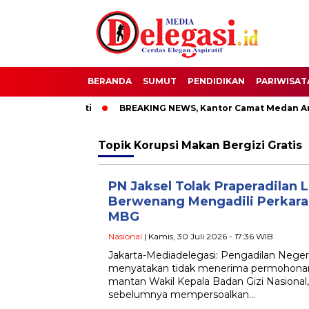
BERANDA
SUMUT
PENDIDIKAN
PARIWISAT
TT Bupati Pati
BREAKING NEWS, Kantor Camat Medan Area D
Topik
Korupsi Makan Bergizi Gratis
PN Jaksel Tolak Praperadilan
Berwenang Mengadili Perkara
MBG
Nasional
| Kamis, 30 Juli 2026 - 17:36 WIB
Jakarta-Mediadelegasi: Pengadilan Negeri
menyatakan tidak menerima permohonan 
mantan Wakil Kepala Badan Gizi Nasional
sebelumnya mempersoalkan…