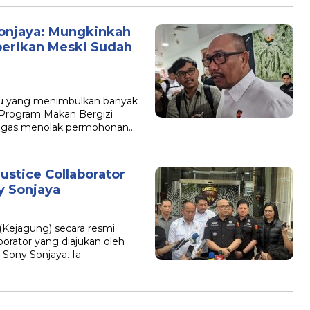
onjaya: Mungkinkah
iberikan Meski Sudah
ru yang menimbulkan banyak
 Program Makan Bergizi
 tegas menolak permohonan…
stice Collaborator
y Sonjaya
(Kejagung) secara resmi
orator yang diajukan oleh
 Sony Sonjaya. Ia