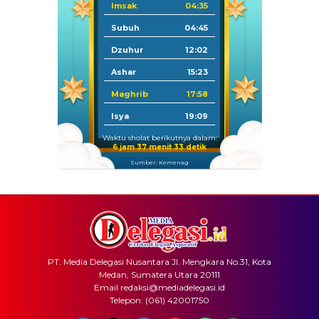
Imsak
04:35
Subuh
04:45
Dzuhur
12:02
Ashar
15:23
Maghrib
17:58
Isya
19:09
Waktu sholat berikutnya dalam:
6 jam 37 menit 33 detik
Sumber: Kemenag
PT. Media Delegasi Nusantara Jl. Mengkara No.31, Kota
Medan, Sumatera Utara 20111
Email redaksi@mediadelegasi.id
Telepon: (061) 42001750