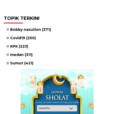
TOPIK TERKINI
Bobby nasution
(371)
Covid19
(250)
KPK
(223)
medan
(311)
Sumut
(421)
Jum'at, 22 Safar 1448 H / 07 Agustus 2026